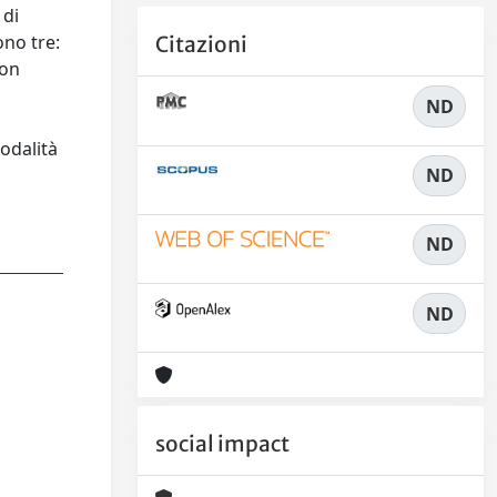
 di
ono tre:
Citazioni
con
ND
modalità
ND
ND
ND
social impact