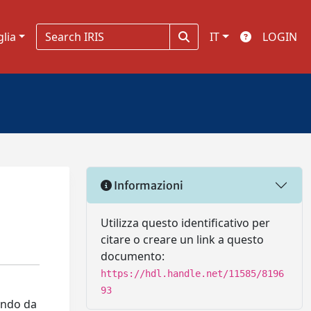
glia
IT
LOGIN
Informazioni
Utilizza questo identificativo per
citare o creare un link a questo
documento:
https://hdl.handle.net/11585/8196
93
tendo da