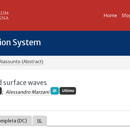
Home
Sfo
tion System
Riassunto (Abstract)
d surface waves
Ultimo
;
Alessandro Marzani
ompleta (DC)