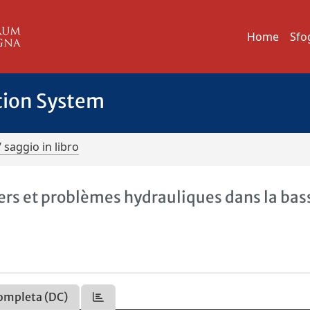
Home
Sfo
tion System
/ saggio in libro
ers et problèmes hydrauliques dans la bas
ompleta (DC)