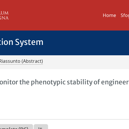
Home
Sfo
tion System
Riassunto (Abstract)
onitor the phenotypic stability of enginee