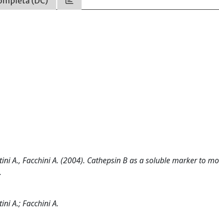
ompleta (DC)
entini A., Facchini A. (2004). Cathepsin B as a soluble marker to mo
.
ini A.; Facchini A.