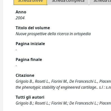
Scheda breve
Scheda completa
Scheda c
Anno
2004
Titolo del volume
Nuove prospettive della ricerca in ortopedia
Pagina iniziale
-
Pagina finale
-
Citazione
Grigolo B., Roseti L., Fiorini M., De Franceschi L., Piac
the phenotypic stability of engineered cartilage.. s.l : s.n
Tutti gli autori
Grigolo B.; Roseti L.; Fiorini M.; De Franceschi L.; Piacent