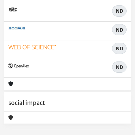
ND
ND
ND
ND
social impact