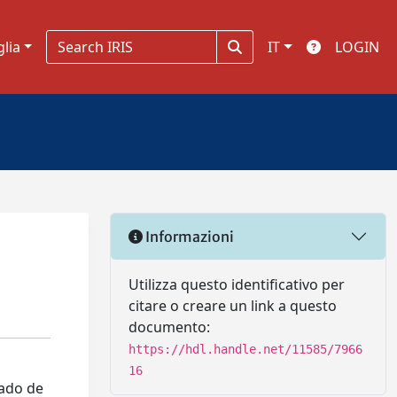
glia
IT
LOGIN
Informazioni
Utilizza questo identificativo per
citare o creare un link a questo
documento:
https://hdl.handle.net/11585/7966
16
tado de