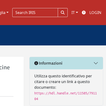
glia
IT
LOGIN
Informazioni
icine
Utilizza questo identificativo per
citare o creare un link a questo
documento:
https://hdl.handle.net/11585/7911
04