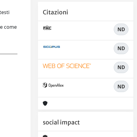
Citazioni
testi
ale come
ND
ND
ND
ND
social impact