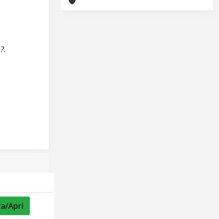
?.
za/Apri