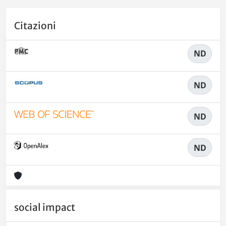
Citazioni
ND
ND
ND
ND
social impact