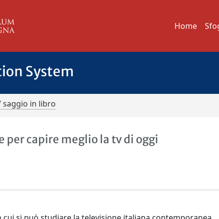
Home
Sfo
tion System
/ saggio in libro
per capire meglio la tv di oggi
 cui si può studiare la televisione italiana contemporanea.