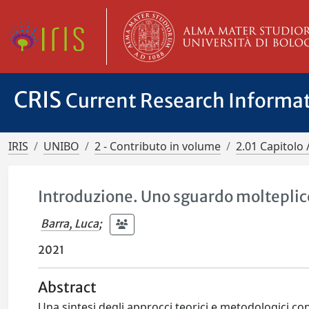
CRIS
Current Research Informa
IRIS
UNIBO
2 - Contributo in volume
2.01 Capitolo 
Introduzione. Uno sguardo molteplice 
Barra, Luca
;
2021
Abstract
Una sintesi degli approcci teorici e metodologici con