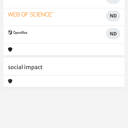
ND
ND
social impact