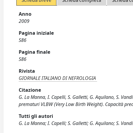
Scheda breve
Scheda completa
Scheda c
Anno
2009
Pagina iniziale
S86
Pagina finale
S86
Rivista
GIORNALE ITALIANO DI NEFROLOGIA
Citazione
G. La Manna, I. Capelli, S. Galletti, G. Aquilano, S. Vand
prematuri VLBW (Very Low Birth Weight). Capacità predi
Tutti gli autori
G. La Manna; I. Capelli; S. Galletti; G. Aquilano; S. Vandini