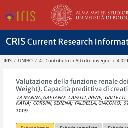
CRIS
Current Research Informa
IRIS
UNIBO
4 - Contributo in Atti di convegno
4.02 
Valutazione della funzione renale de
Weight). Capacità predittiva di crea
LA MANNA, GAETANO
;
CAPELLI, IRENE
;
GALLETTI, 
KATIA
;
CORSINI, SERENA
;
FALDELLA, GIACOMO
;
S
2009