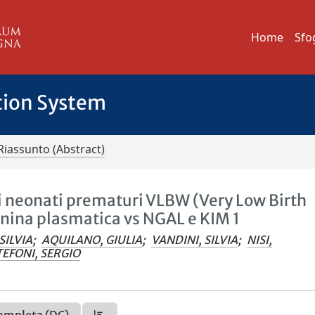
Home
Sfo
tion System
Riassunto (Abstract)
i neonati prematuri VLBW (Very Low Birth
tinina plasmatica vs NGAL e KIM 1
SILVIA
;
AQUILANO, GIULIA
;
VANDINI, SILVIA
;
NISI,
TEFONI, SERGIO