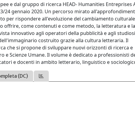
ropee e dal gruppo di ricerca HEAD- Humanities Entreprises
l 23/24 gennaio 2020. Un percorso mirato all'approfondiment
to per rispondere all'evoluzione del cambiamento culturale 
 offrire, come contenuti e come metodo, la letteratura e la 
vista innovativo agli operatori della pubblicità e agli studiosi
ell'immaginario costruito grazie alla cultura letteraria. Il
rca che si propone di sviluppare nuovi orizzonti di ricerca e
oro e Scienze Umane. Il volume è dedicato a professionisti de
catori e docenti in ambito letterario, linguistico e sociologic
ompleta (DC)