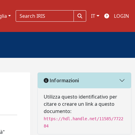
glia
IT
LOGIN
Informazioni
Utilizza questo identificativo per
citare o creare un link a questo
documento:
https://hdl.handle.net/11585/7722
84
tà"