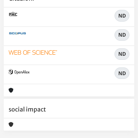
ND
ND
ND
ND
social impact