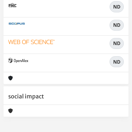
ND
ND
ND
ND
social impact