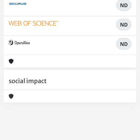
ND
ND
ND
social impact