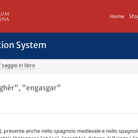
Home
Sfo
tion System
/ saggio in libro
sghèr", "engasgar"
, presente anche nello spagnolo medievale e nello spagnol