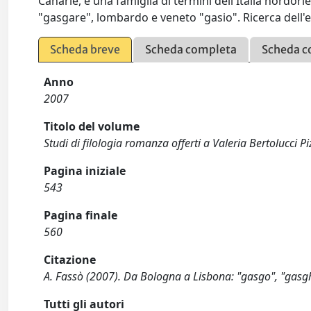
Canarie, e una famiglia di termini dell'Italia nordor
"gasgare", lombardo e veneto "gasio". Ricerca dell
Scheda breve
Scheda completa
Scheda c
Anno
2007
Titolo del volume
Studi di filologia romanza offerti a Valeria Bertolucci Pi
Pagina iniziale
543
Pagina finale
560
Citazione
A. Fassò (2007). Da Bologna a Lisbona: "gasgo", "gasghè
Tutti gli autori