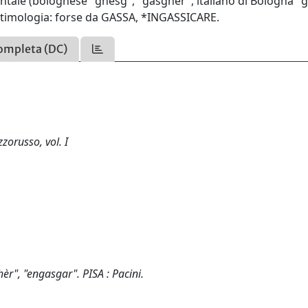
ientale (bolognese "ghèsg", "gasghèr", italiano di Bologna "
'etimologia: forse da GASSA, *INGASSICARE.
ompleta (DC)
zzorusso, vol. I
r", "engasgar". PISA : Pacini.