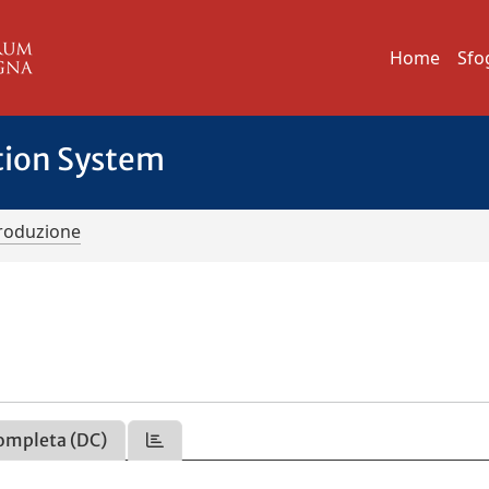
Home
Sfo
tion System
troduzione
ompleta (DC)