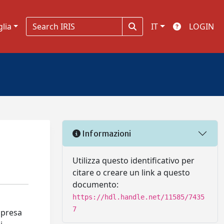
glia
IT
LOGIN
Informazioni
Utilizza questo identificativo per
citare o creare un link a questo
documento:
https://hdl.handle.net/11585/7435
7
mpresa