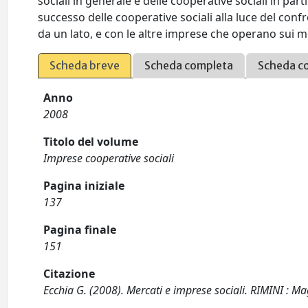
sociali in generale e delle cooperative sociali in par
successo delle cooperative sociali alla luce del confr
da un lato, e con le altre imprese che operano sui mer
Scheda breve
Scheda completa
Scheda c
Anno
2008
Titolo del volume
Imprese cooperative sociali
Pagina iniziale
137
Pagina finale
151
Citazione
Ecchia G. (2008). Mercati e imprese sociali. RIMINI : Ma