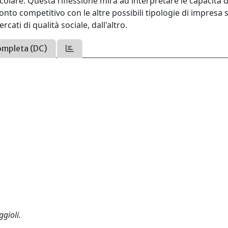
ticolare. Questa riflessione mira ad interpretare le capacità d
onto competitivo con le altre possibili tipologie di impresa s
cati di qualità sociale, dall'altro.
ompleta (DC)
ggioli.