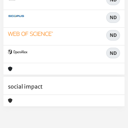
ND
ND
ND
social impact