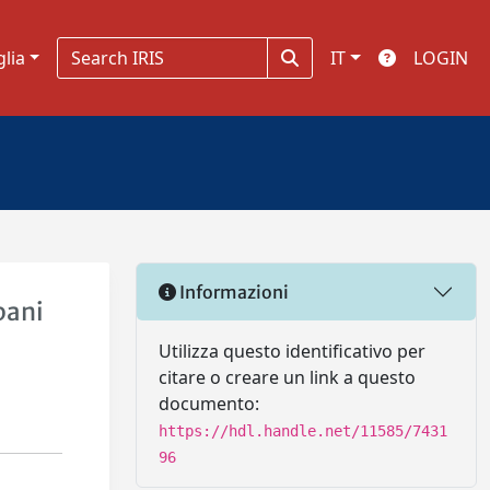
glia
IT
LOGIN
Informazioni
bani
Utilizza questo identificativo per
citare o creare un link a questo
documento:
https://hdl.handle.net/11585/7431
96