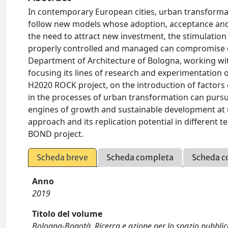
In contemporary European cities, urban transforma
follow new models whose adoption, acceptance and 
the need to attract new investment, the stimulation 
properly controlled and managed can compromise ci
Department of Architecture of Bologna, working with 
focusing its lines of research and experimentation o
H2020 ROCK project, on the introduction of factors 
in the processes of urban transformation can purs
engines of growth and sustainable development at u
approach and its replication potential in different 
BOND project.
Scheda breve
Scheda completa
Scheda c
Anno
2019
Titolo del volume
Bologna-Bogotà. Ricerca e azione per lo spazio pubblic