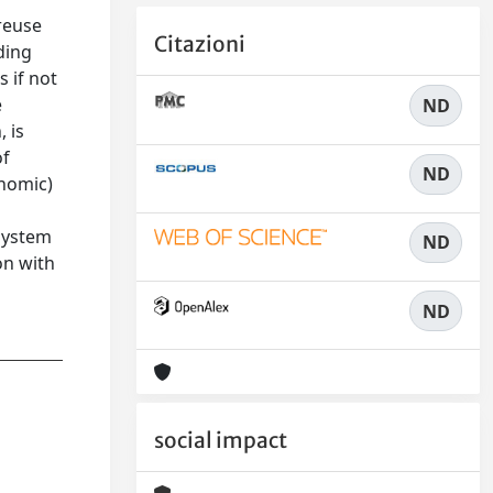
reuse
Citazioni
ding
s if not
e
ND
 is
of
ND
onomic)
 system
ND
on with
ND
social impact