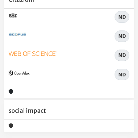
ND
ND
ND
ND
social impact