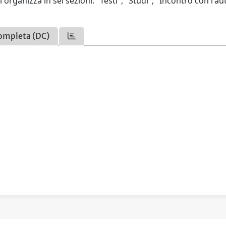
 si organizza in sei sezioni: "Testi", "Studi", "Incontro con l'au
ompleta (DC)