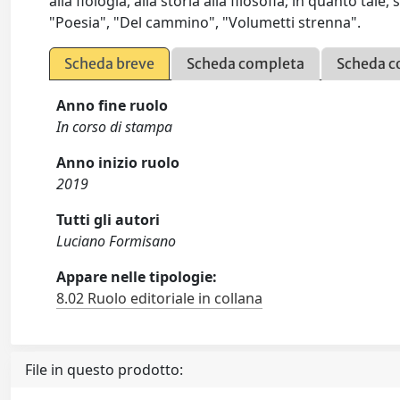
alla flologia, alla storia alla filosofia; in quanto tale,
"Poesia", "Del cammino", "Volumetti strenna".
Scheda breve
Scheda completa
Scheda c
Anno fine ruolo
In corso di stampa
Anno inizio ruolo
2019
Tutti gli autori
Luciano Formisano
Appare nelle tipologie:
8.02 Ruolo editoriale in collana
File in questo prodotto: