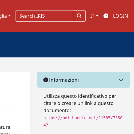
glia
IT
LOGIN
Informazioni
Utilizza questo identificativo per
citare o creare un link a questo
documento:
https://hdl.handle.net/11585/7358
47
atura