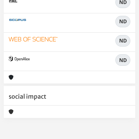
ND
ND
ND
ND
social impact