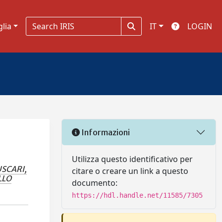
glia
IT
LOGIN
Informazioni
Utilizza questo identificativo per
SCARI,
citare o creare un link a questo
LLO
documento:
https://hdl.handle.net/11585/7305