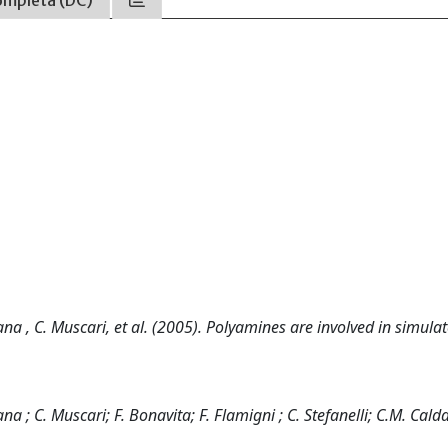
ompleta (DC)
iumana , C. Muscari, et al. (2005). Polyamines are involved in simula
mana ; C. Muscari; F. Bonavita; F. Flamigni ; C. Stefanelli; C.M. Cald