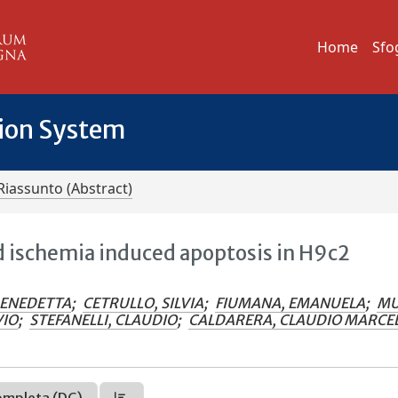
Home
Sfo
tion System
Riassunto (Abstract)
d ischemia induced apoptosis in H9c2
BENEDETTA
;
CETRULLO, SILVIA
;
FIUMANA, EMANUELA
;
MU
VIO
;
STEFANELLI, CLAUDIO
;
CALDARERA, CLAUDIO MARCE