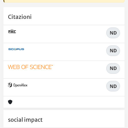
Citazioni
ND
ND
ND
ND
social impact