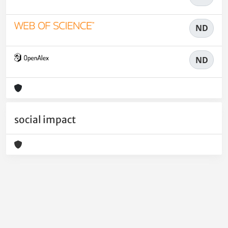
ND
ND
social impact