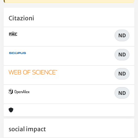
Citazioni
ND
ND
ND
ND
social impact