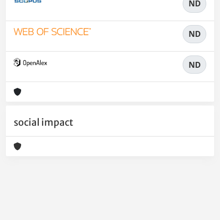
ND
ND
ND
social impact