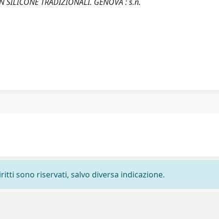
 SILICONE TRADIZIONALI. GENOVA : s.n.
ritti sono riservati, salvo diversa indicazione.