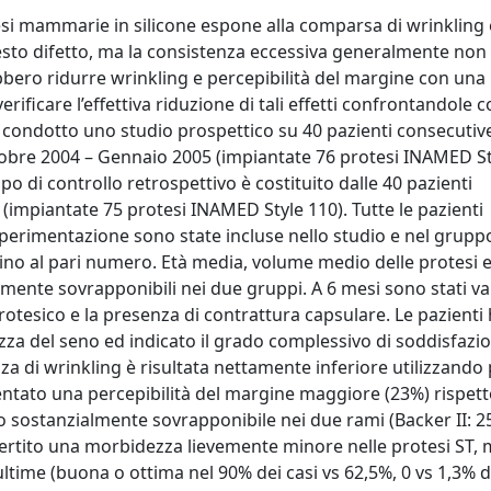
tesi mammarie in silicone espone alla comparsa di wrinkling 
sto difetto, ma la consistenza eccessiva generalmente non
ebbero ridurre wrinkling e percepibilità del margine con un
ificare l’effettiva riduzione di tali effetti confrontandole c
to condotto uno studio prospettico su 40 pazienti consecutiv
tobre 2004 – Gennaio 2005 (impiantate 76 protesi INAMED St
o di controllo retrospettivo è costituito dalle 40 pazienti
(impiantate 75 protesi INAMED Style 110). Tutte le pazienti
sperimentazione sono state incluse nello studio e nel grupp
sino al pari numero. Età media, volume medio delle protesi 
ente sovrapponibili nei due gruppi. A 6 mesi sono stati val
protesico e la presenza di contrattura capsulare. Le pazient
za del seno ed indicato il grado complessivo di soddisfazi
nza di wrinkling è risultata nettamente inferiore utilizzando
ntato una percepibilità del margine maggiore (23%) rispetto
ato sostanzialmente sovrapponibile nei due rami (Backer II: 2
vertito una morbidezza lievemente minore nelle protesi ST, m
ltime (buona o ottima nel 90% dei casi vs 62,5%, 0 vs 1,3% d