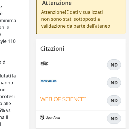
Attenzione
e
Attenzione! I dati visualizzati
 è
non sono stati sottoposti a
a minima
validazione da parte dell'ateneo
on le
e
yle 110
Citazioni
o di
ND
e
utati la
i hanno
ND
one
 protesi
ND
 alle
5% vs
a il
ND
i