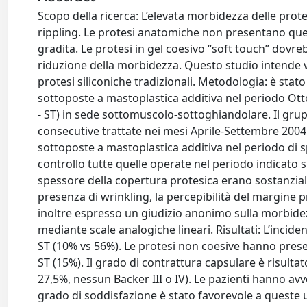
Scopo della ricerca: L’elevata morbidezza delle pro
rippling. Le protesi anatomiche non presentano que
gradita. Le protesi in gel coesivo “soft touch” dovr
riduzione della morbidezza. Questo studio intende ver
protesi siliconiche tradizionali. Metodologia: è sta
sottoposte a mastoplastica additiva nel periodo Ot
- ST) in sede sottomuscolo-sottoghiandolare. Il grupp
consecutive trattate nei mesi Aprile-Settembre 2004 
sottoposte a mastoplastica additiva nel periodo di 
controllo tutte quelle operate nel periodo indicato 
spessore della copertura protesica erano sostanzialm
presenza di wrinkling, la percepibilità del margine 
inoltre espresso un giudizio anonimo sulla morbidez
mediante scale analogiche lineari. Risultati: L’incide
ST (10% vs 56%). Le protesi non coesive hanno prese
ST (15%). Il grado di contrattura capsulare è risult
27,5%, nessun Backer III o IV). Le pazienti hanno av
grado di soddisfazione è stato favorevole a queste u