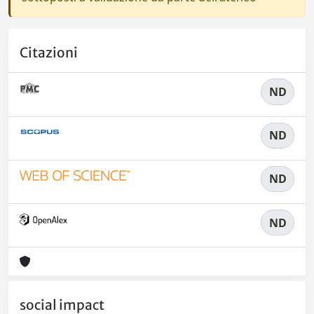
Citazioni
ND
ND
ND
ND
social impact