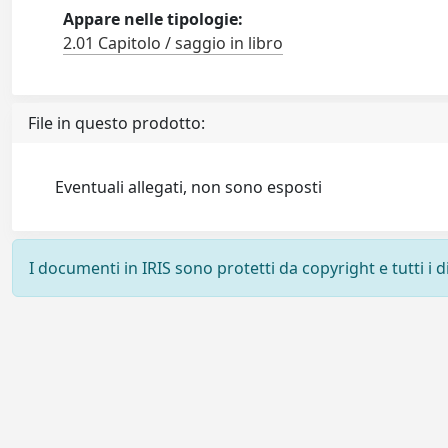
Appare nelle tipologie:
2.01 Capitolo / saggio in libro
File in questo prodotto:
Eventuali allegati, non sono esposti
I documenti in IRIS sono protetti da copyright e tutti i di
Powered by
IRIS
-
about IRIS
-
Utilizzo dei cookie
-