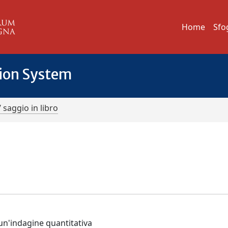
Home
Sfo
tion System
/ saggio in libro
 un'indagine quantitativa