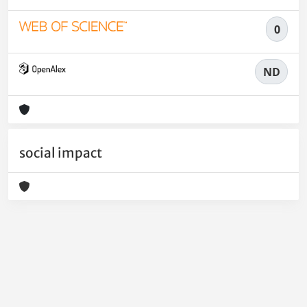
0
ND
social impact
Powered by
IRIS
-
about IRIS
-