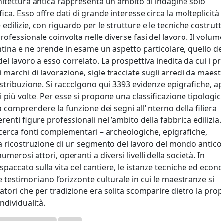
rchitettura antica rappresenta un ambito di indagine solo
ca. Esso offre dati di grande interesse circa la molteplicità 
edilizie, con riguardo per le strutture e le tecniche costrutt
essionale coinvolta nelle diverse fasi del lavoro. Il volum
antina e ne prende in esame un aspetto particolare, quello de
 lavoro a esso correlato. La prospettiva inedita da cui i p
i marchi di lavorazione, sigle tracciate sugli arredi da maes
distribuzione. Si raccolgono qui 3393 evidenze epigrafiche, 
ti più volte. Per esse si propone una classificazione tipologi
a comprendere la funzione dei segni all’interno della filiera
erenti figure professionali nell’ambito della fabbrica edilizia
ricerca fonti complementari – archeologiche, epigrafiche,
 la ricostruzione di un segmento del lavoro del mondo antic
erosi attori, operanti a diversi livelli della società. In
spaccato sulla vita del cantiere, le istanze tecniche ed eco
sse testimoniano l’orizzonte culturale in cui le maestranze si
atori che per tradizione era solita scomparire dietro la pro
ndividualità.