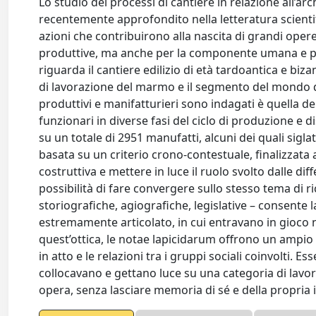
Lo studio dei processi di cantiere in relazione all’a
recentemente approfondito nella letteratura scientifi
azioni che contribuirono alla nascita di grandi opere 
produttive, ma anche per la componente umana e prof
riguarda il cantiere edilizio di età tardoantica e biz
di lavorazione del marmo e il segmento del mondo del
produttivi e manifatturieri sono indagati è quella de
funzionari in diverse fasi del ciclo di produzione e 
su un totale di 2951 manufatti, alcuni dei quali sigla
basata su un criterio crono-contestuale, finalizzata 
costruttiva e mettere in luce il ruolo svolto dalle diff
possibilità di fare convergere sullo stesso tema di 
storiografiche, agiografiche, legislative – consente
estremamente articolato, in cui entravano in gioco num
quest’ottica, le notae lapicidarum offrono un ampio 
in atto e le relazioni tra i gruppi sociali coinvolti. E
collocavano e gettano luce su una categoria di lavor
opera, senza lasciare memoria di sé e della propria i