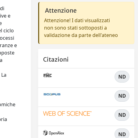
di
Attenzione
ive e
Attenzione! I dati visualizzati
e
non sono stati sottoposti a
l ciclo
validazione da parte dell'ateneo
rocessi
tranze e
apposte
Citazioni
ca
. La
ND
o
ND
nomiche
ND
pria
ND