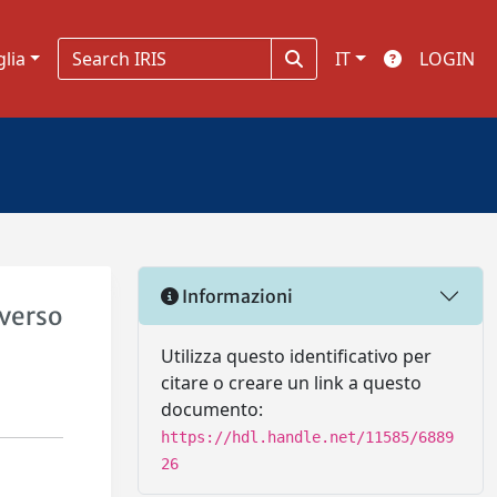
glia
IT
LOGIN
Informazioni
averso
Utilizza questo identificativo per
citare o creare un link a questo
documento:
https://hdl.handle.net/11585/6889
26