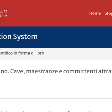
Home
Sfo
tion System
ntifico in forma di libro
tino. Cave, maestranze e committenti attr