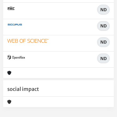
ND
ND
ND
ND
social impact