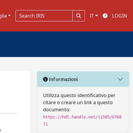
glia
IT
LOGIN
Informazioni
Utilizza questo identificativo per
citare o creare un link a questo
documento:
https://hdl.handle.net/11585/6768
71
e