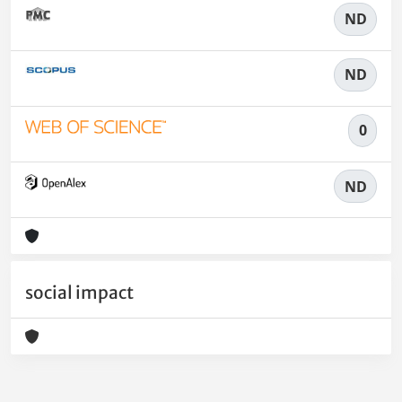
ND
ND
0
ND
social impact