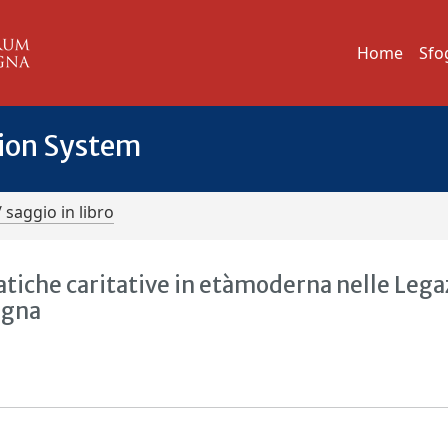
Home
Sfo
tion System
/ saggio in libro
atiche caritative in etàmoderna nelle Lega
agna