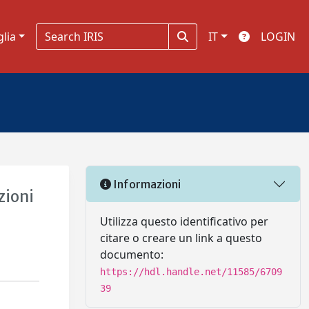
glia
IT
LOGIN
Informazioni
zioni
Utilizza questo identificativo per
citare o creare un link a questo
documento:
https://hdl.handle.net/11585/6709
39