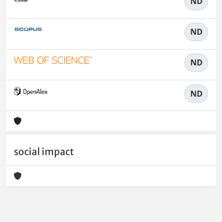
ND
ND
ND
ND
social impact