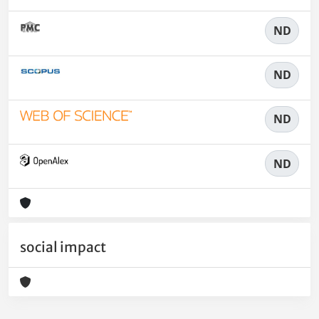
ND
ND
ND
ND
social impact