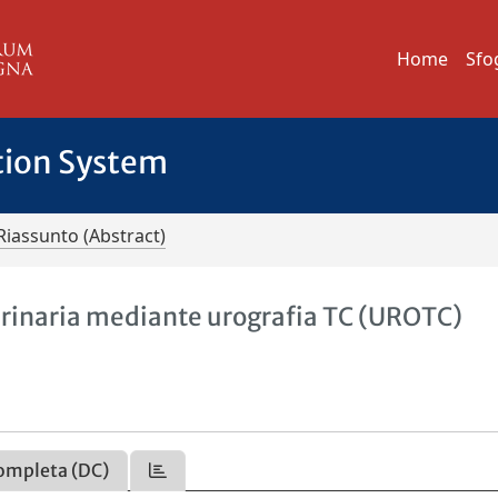
Home
Sfo
tion System
Riassunto (Abstract)
 urinaria mediante urografia TC (UROTC)
ompleta (DC)