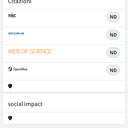
Citazioni
ND
ND
ND
ND
social impact