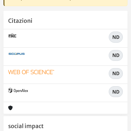
Citazioni
ND
ND
ND
ND
social impact