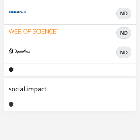
ND
ND
ND
social impact