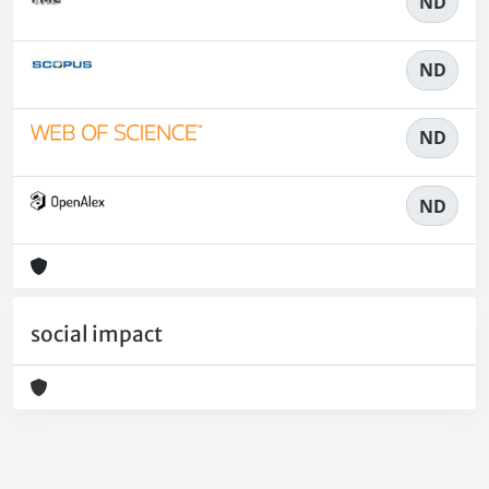
ND
ND
ND
ND
social impact