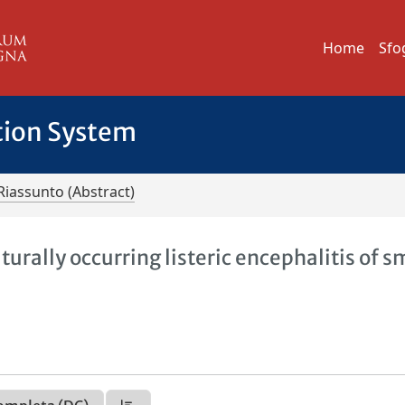
Home
Sfo
tion System
Riassunto (Abstract)
rally occurring listeric encephalitis of s