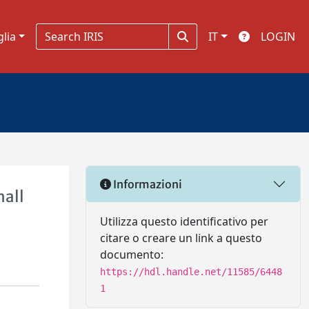
glia
IT
LOGIN
Informazioni
mall
Utilizza questo identificativo per
citare o creare un link a questo
documento:
https://hdl.handle.net/11585/6448
1