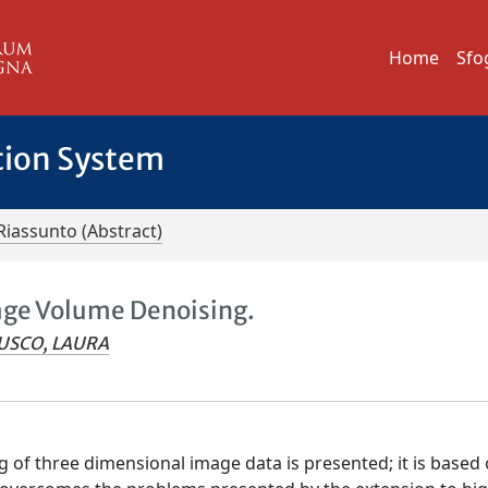
Home
Sfo
tion System
Riassunto (Abstract)
age Volume Denoising.
USCO, LAURA
 of three dimensional image data is presented; it is based