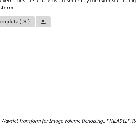
d overcomes the problems presented by the extension to hi
nsform.
ompleta (DC)
ic Wavelet Transform for Image Volume Denoising.. PHILADELPHIA