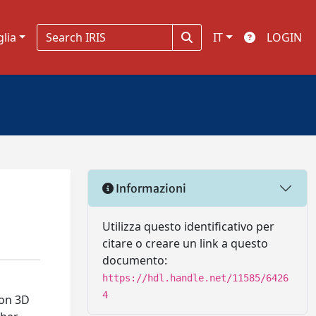
glia
IT
LOGIN
Informazioni
Utilizza questo identificativo per
citare o creare un link a questo
documento:
https://hdl.handle.net/11585/6426
4
 on 3D