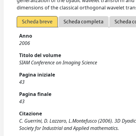
generalization of the dyadic wavelet transform an
dimensions of the classical orthogonal wavelet tra
Scheda breve
Scheda completa
Scheda c
Anno
2006
Titolo del volume
SIAM Conference on Imaging Science
Pagina iniziale
43
Pagina finale
43
Citazione
C. Guerrini, D. Lazzaro, L.Montefusco (2006). 3D Dyad
Society for Industrial and Applied mathematics.