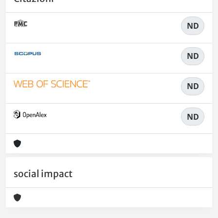
ND
ND
ND
ND
social impact