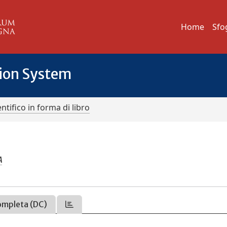
Home
Sfo
tion System
ntifico in forma di libro
A
ompleta (DC)