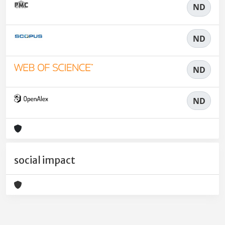
ND
ND
ND
ND
social impact