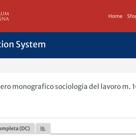
Home
Sfo
tion System
ro monografico sociologia del lavoro m. 
ompleta (DC)