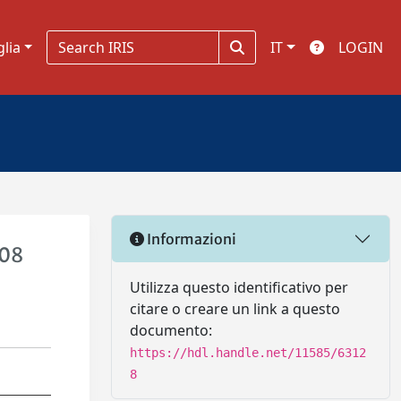
glia
IT
LOGIN
Informazioni
108
Utilizza questo identificativo per
citare o creare un link a questo
documento:
https://hdl.handle.net/11585/6312
8